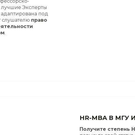
фессорско-
и лучшие Эксперты
 адаптирована под
т слушателю
право
еятельности
ом
.
HR-MBA В МГУ 
Получите степень H