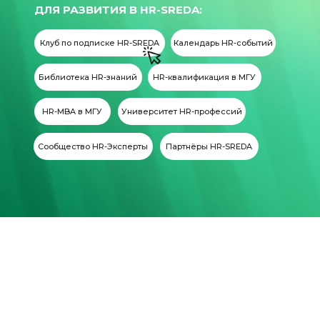
ДЛЯ РАЗВИТИЯ В HR-SREDA:
Клуб по подписке HR-SREDA
Календарь HR-событий
Библиотека HR-знаний
HR-квалификация в МГУ
HR-MBA в МГУ
Университет HR-профессий
Сообщество HR-Эксперты
Партнёры HR-SREDA
НАША МИССИЯ, ЦЕННОСТИ
И УБЕЖДЕНИЯ